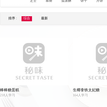
牛里脊
牛尾
牛心
羊肉
羊排
校友风采
雷诺特新品
高端直播
芝士
慕斯
挞派酥
饼干
月饼
鸡胸
鸡腿
鸡翅
鸡爪
鸡胗
排序 :
综合
最新
鸭肝
鸭脖
鸭肠
鸭掌
鸭心
午餐肉
叉烧肉
熏肉
苹果
香蕉
荔枝
山楂
樱桃
柿子
石榴
李子
黑枣
椰子
甘蔗
百香果
槐花
桂花
洛神花
牡丹花
芍药
枸杞
榛子
白果
瓜子仁
开心果
冬笋
春笋
洋葱
莴笋
藕
丝瓜
辣椒
青椒
彩椒
茄子
棒棒糖蛋糕
生椰拿铁太妃糖
218人学习
164人学习
茼蒿
芦笋
蕨菜
豆苗
紫甘蓝
菜花
黄花菜
空心菜
紫苏
苦菊