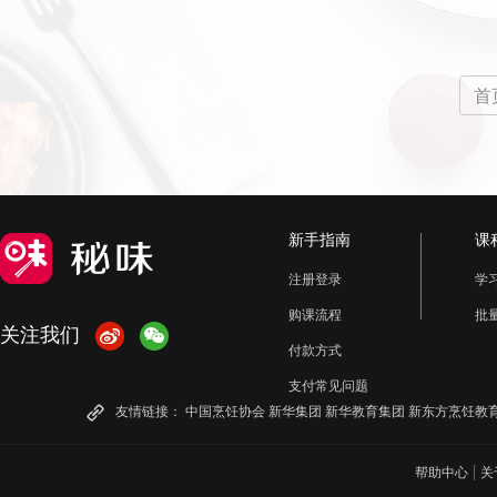
海底椰
菱角
藕带
笋
青萝卜
穿心莲
马兰头
水芹菜
抱子甘蓝
首
车前草
鸡骨草
刺老芽
芦荟
苦
木耳
银耳
金针菇
平菇
草菇
竹荪
白玉菇
牛肝菌
白灵菇
滑
新手指南
课
川贝
首乌
人参
荷叶
阿胶
注册登录
学
酸豆角
酸豇豆
虾
虾仁
海虾
购课流程
批
关注我们
江虾
对虾
梭子蟹
大闸蟹
河蟹
付款方式
支付常见问题
干贝
蛤蜊
蛏子
牡蛎
文蛤
友情链接：
中国烹饪协会
新华集团
新华教育集团
新东方烹饪教
鲫鱼
鲈鱼
鲤鱼
鲶鱼
带鱼
|
帮助中心
关
金枪鱼
丁香鱼
鲢鱼
银鱼
青鱼