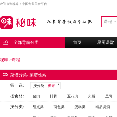
欢迎来到秘味！中国专业美食平台
课程
全部导航分类
首页
星厨课堂
秘味
>课程
菜谱分类
-
菜谱检索
x
筛 选:
按分类：
糖果
按食材:
猪肉
排骨
五花肉
火腿
里脊
按分类:
肥肉
肥瘦猪肉
猪耳朵
后臀尖
甜点类
面包类
蛋糕类
精品调酒